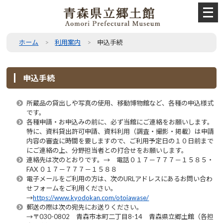
メ
ニ
ュ
ー
ホーム
利用案内
申込手続
を
開
く
申込手続
所蔵品の貸出しや写真の使用、移動博物館など、各種の申込様式
です。
各種申請・お申込みの前に、必ず当館にご連絡をお願いします。
特に、資料貸出許可申請、資料利用（調査・撮影・掲載）は申請
内容の審査に時間を要しますので、ご利用予定日の１０日前まで
にご連絡の上、分野担当者との打合せをお願いします。
連絡先は次のとおりです。→ 電話０１７－７７７－１５８５・
FAX ０１７－７７７－１５８８
電子メールをご利用の方は、次のURLアドレスにあるお問い合わ
せフォームをご利用ください。
→
https://www.kyodokan.com/otoiawase/
郵送の際は次の宛先にお送りください。
→〒030-0802 青森市本町二丁目8-14 青森県立郷土館（各担