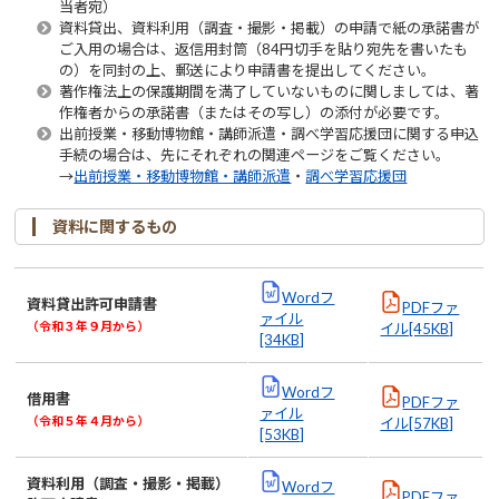
当者宛）
資料貸出、資料利用（調査・撮影・掲載）の申請で紙の承諾書が
ご入用の場合は、返信用封筒（84円切手を貼り宛先を書いたも
の）を同封の上、郵送により申請書を提出してください。
著作権法上の保護期間を満了していないものに関しましては、著
作権者からの承諾書（またはその写し）の添付が必要です。
出前授業・移動博物館・講師派遣・調べ学習応援団に関する申込
手続の場合は、先にそれぞれの関連ページをご覧ください。
→
出前授業・移動博物館・講師派遣
・
調べ学習応援団
資料に関するもの
Wordフ
資料貸出許可申請書
PDFファ
ァイル
（令和３年９月から）
イル[45KB]
[34KB]
Wordフ
借用書
PDFファ
ァイル
（令和５年４月から）
イル[57KB]
[53KB]
資料利用（調査・撮影・掲載）
Wordフ
PDFファ