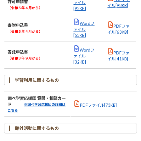
許可申請書
ァイル
イル[98KB]
（令和５年４月から）
[92KB]
Wordフ
寄附申込書
PDFファ
ァイル
（令和５年４月から）
イル[63KB]
[53KB]
Wordフ
寄託申込書
PDFファ
ァイル
（令和３年９月から）
イル[41KB]
[32KB]
学習利用に関するもの
調べ学習応援団 質問・相談カー
ド
※調べ学習応援団の詳細は
PDFファイル[73KB]
こちら
館外活動に関するもの