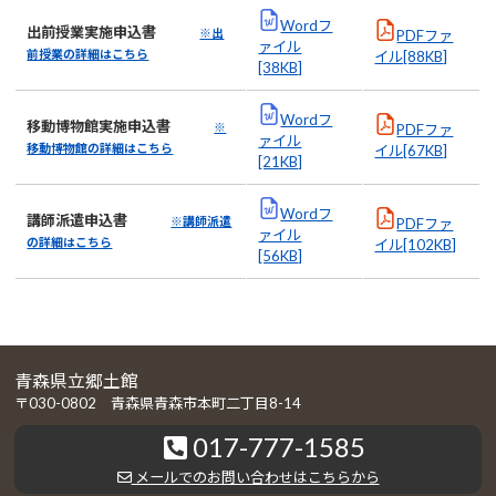
Wordフ
出前授業実施申込書
※出
PDFファ
ァイル
前授業の詳細はこちら
イル[88KB]
[38KB]
Wordフ
移動博物館実施申込書
※
PDFファ
ァイル
移動博物館の詳細はこちら
イル[67KB]
[21KB]
Wordフ
講師派遣申込書
※講師派遣
PDFファ
ァイル
の詳細はこちら
イル[102KB]
[56KB]
青森県立郷土館
〒030-0802 青森県青森市本町二丁目8-14
017-777-1585
メールでのお問い合わせはこちらから