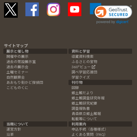
サイトマップ
展示と催し物
資料と学習
開催中の展示
収蔵資料検索
過去の常設展示室
ふるさとの宝物
過去の展示会
360°ビュー
土曜セミナー
調べ学習応援団
自然観察会
学習クイズ
あおもり街かど探偵団
刊行物
こどものくに
図録
郷土館だより
郷土館調査研究年報
郷土館研究紀要
調査報告書
青森県立郷土館報
転載等について
当館について
利用案内
運営方針
申込手続（各種様式）
沿革
よくある質問（FAQ）