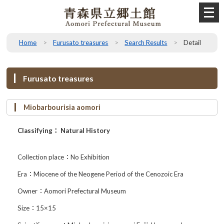
メ
ニ
ュ
ー
Home
Furusato treasures
Search Results
Detail
を
開
く
Furusato treasures
Miobarbourisia aomori
Classifying： Natural History
Collection place：No Exhibition
Era：Miocene of the Neogene Period of the Cenozoic Era
Owner：Aomori Prefectural Museum
Size：15×15