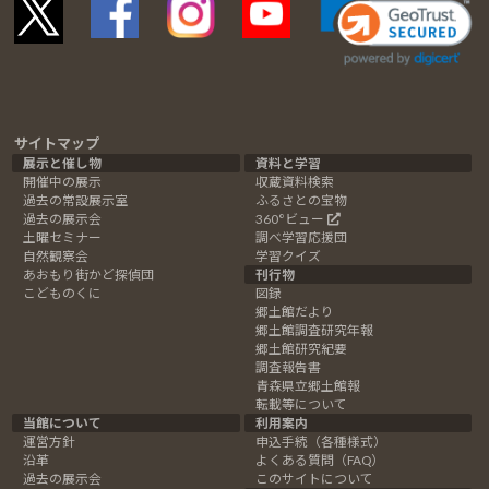
サイトマップ
展示と催し物
資料と学習
開催中の展示
収蔵資料検索
過去の常設展示室
ふるさとの宝物
過去の展示会
360°ビュー
土曜セミナー
調べ学習応援団
自然観察会
学習クイズ
あおもり街かど探偵団
刊行物
こどものくに
図録
郷土館だより
郷土館調査研究年報
郷土館研究紀要
調査報告書
青森県立郷土館報
転載等について
当館について
利用案内
運営方針
申込手続（各種様式）
沿革
よくある質問（FAQ）
過去の展示会
このサイトについて