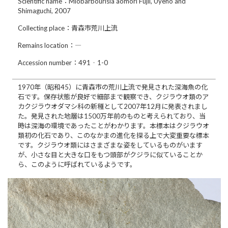
Scientific name：Miobarbourisia aomori Fujii, Uyeno and
Shimaguchi, 2007
Collecting place：青森市荒川上流
Remains location：―
Accession number：491‐1-0
1970年（昭和45）に青森市の荒川上流で発見された深海魚の化
石です。保存状態が良好で細部まで観察でき、クジラウオ類のア
カクジラウオダマシ科の新種として2007年12月に発表されまし
た。発見された地層は1500万年前のものと考えられており、当
時は深海の環境であったことがわかります。本標本はクジラウオ
類初の化石であり、このなかまの進化を探る上で大変重要な標本
です。クジラウオ類にはさまざまな姿をしているものがいます
が、小さな目と大きな口をもつ頭部がクジラに似ていることか
ら、このように呼ばれているようです。