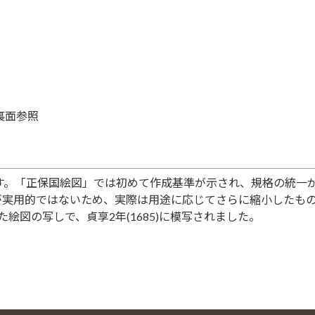
裏面参照
す。「正保国絵図」では初めて作成基準が示され、規格の統一
きさが実用的ではないため、実際は用途に応じてさらに縮小したも
た絵図の写しで、貞享2年(1685)に模写されました。