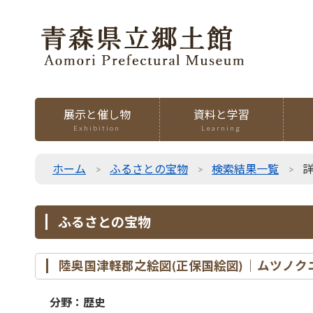
展示と催し物
資料と学習
Exhibition
Learning
ホーム
ふるさとの宝物
検索結果一覧
ふるさとの宝物
陸奥国津軽郡之絵図(正保国絵図) ｜ムツ
分野：歴史