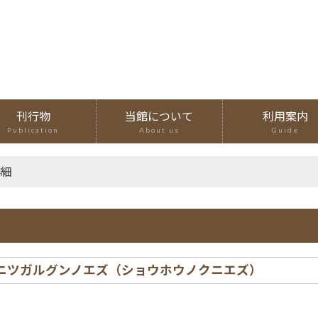
刊行物
当館について
利用案内
Publication
About us
Guide
詳細
ノクニツガルグンノエズ（ショウホウノクニエズ）