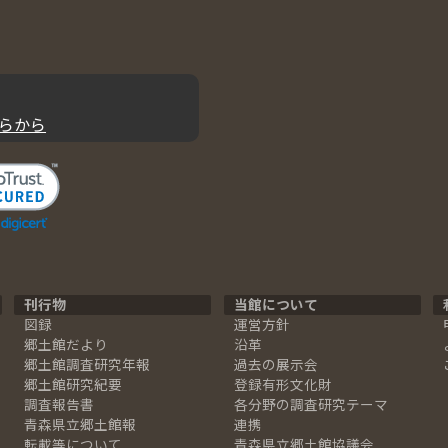
らから
刊行物
当館について
図録
運営方針
郷土館だより
沿革
郷土館調査研究年報
過去の展示会
郷土館研究紀要
登録有形文化財
調査報告書
各分野の調査研究テーマ
青森県立郷土館報
連携
転載等について
青森県立郷土館協議会