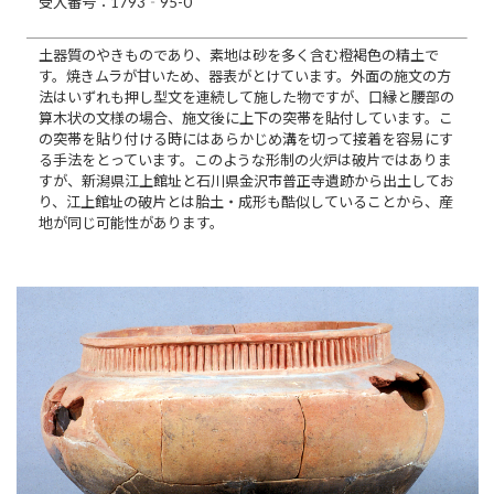
受入番号：1793‐95-0
土器質のやきものであり、素地は砂を多く含む橙褐色の精土で
す。焼きムラが甘いため、器表がとけています。外面の施文の方
法はいずれも押し型文を連続して施した物ですが、口縁と腰部の
算木状の文様の場合、施文後に上下の突帯を貼付しています。こ
の突帯を貼り付ける時にはあらかじめ溝を切って接着を容易にす
る手法をとっています。このような形制の火炉は破片ではありま
すが、新潟県江上館址と石川県金沢市普正寺遺跡から出土してお
り、江上館址の破片とは胎土・成形も酷似していることから、産
地が同じ可能性があります。