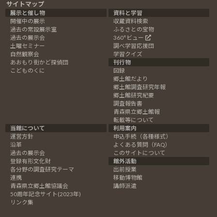
サイトマップ
展示と催し物
資料と学習
開催中の展示
収蔵資料検索
過去の常設展示室
ふるさとの宝物
過去の展示会
360°ビュー
土曜セミナー
調べ学習応援団
自然観察会
学習クイズ
あおもり街かど探偵団
刊行物
こどものくに
図録
郷土館だより
郷土館調査研究年報
郷土館研究紀要
調査報告書
青森県立郷土館報
転載等について
当館について
利用案内
運営方針
申込手続（各種様式）
沿革
よくある質問（FAQ）
過去の展示会
このサイトについて
登録有形文化財
館外活動
各分野の調査研究テーマ
出前授業
連携
移動博物館
青森県立郷土館協議会
講師派遣
50周年記念サイト(2023年)
リンク集