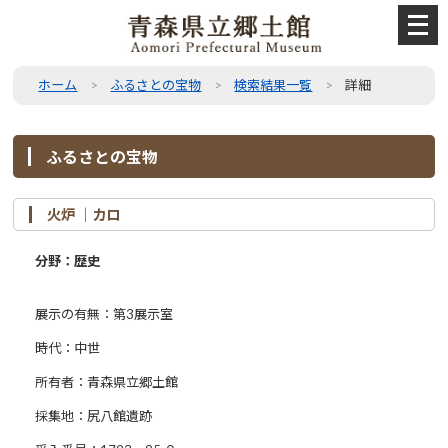
メ
ニ
ュ
ー
ホーム
ふるさとの宝物
検索結果一覧
詳細
を
開
く
ふるさとの宝物
火炉 ｜カロ
分野：歴史
展示の有無：第3展示室
時代：中世
所有者：青森県立郷土館
採集地：尻八館遺跡