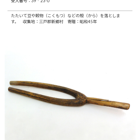
受入番号：39‐23-0
たたいて豆や穀物（こくもつ）などの殻（から）を落としま
す。 収集地：三戸郡新郷村 寄贈：昭和45年