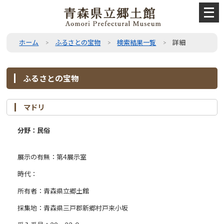
メ
ニ
ュ
ー
ホーム
ふるさとの宝物
検索結果一覧
詳細
を
開
く
ふるさとの宝物
マドリ
分野：民俗
展示の有無：第4展示室
時代：
所有者：青森県立郷土館
採集地：青森県三戸郡新郷村戸来小坂