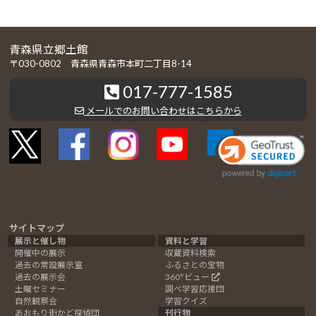
青森県立郷土館
〒030-0802 青森県青森市本町二丁目8-14
017-777-1585
メールでのお問い合わせはこちらから
サイトマップ
展示と催し物
資料と学習
開催中の展示
収蔵資料検索
過去の常設展示室
ふるさとの宝物
過去の展示会
360°ビュー
土曜セミナー
調べ学習応援団
自然観察会
学習クイズ
あおもり街かど探偵団
刊行物