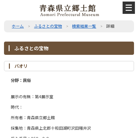
メ
ニ
ュ
ー
ホーム
ふるさとの宝物
検索結果一覧
詳細
を
開
く
ふるさとの宝物
バオリ
分野：民俗
展示の有無：第4展示室
時代：
所有者：青森県立郷土館
採集地：青森県上北郡十和田湖町沢田種井沢