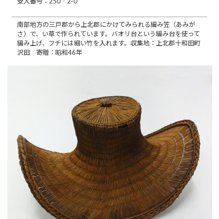
受入番号：250‐2-0
南部地方の三戸郡から上北郡にかけてみられる編み笠（あみが
さ）で、い草で作られています。バオリ台という編み台を使って
編み上げ、フチには細い竹を入れます。収集地：上北郡十和田町
沢田 寄贈：昭和46年